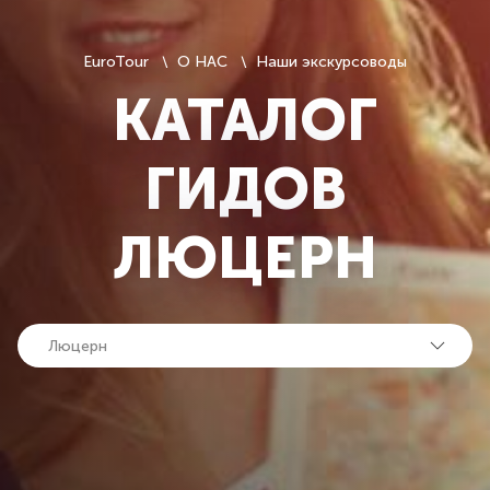
EuroTour
О НАС
Наши экскурсоводы
КАТАЛОГ
ГИДОВ
ЛЮЦЕРН
Люцерн