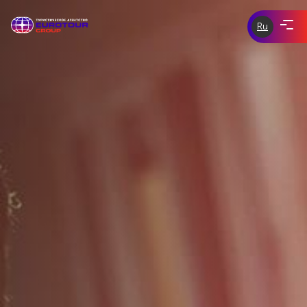
Ru
ЭКСКУРСИИ ПО ЧЕХИИ
eurotour-
group.com
tours-of-
ЭКСКУРСИИ ПО ЕВРОПЕ
prague.com
ИНДИВИДУАЛЬНЫЕ ЭКСКУРСИИ
СКИДКИ И АКЦИИ