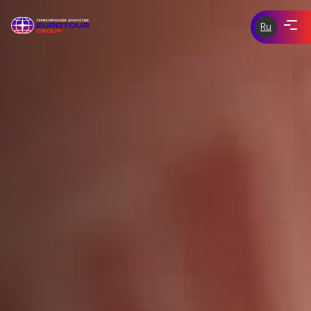
Ru
ЭКСКУРСИИ ПО ЧЕХИИ
eurotour-
group.com
tours-of-
ЭКСКУРСИИ ПО ЕВРОПЕ
prague.com
ИНДИВИДУАЛЬНЫЕ ЭКСКУРСИИ
СКИДКИ И АКЦИИ