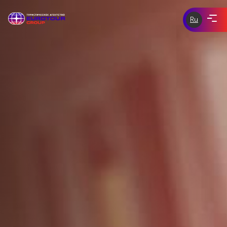
Ru
ЭКСКУРСИИ ПО ЧЕХИИ
eurotour-
group.com
tours-of-
ЭКСКУРСИИ ПО ЕВРОПЕ
prague.com
ИНДИВИДУАЛЬНЫЕ ЭКСКУРСИИ
СКИДКИ И АКЦИИ