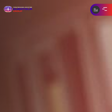
Ru
ЭКСКУРСИИ ПО ЧЕХИИ
eurotour-
group.com
tours-of-
ЭКСКУРСИИ ПО ЕВРОПЕ
prague.com
ИНДИВИДУАЛЬНЫЕ ЭКСКУРСИИ
СКИДКИ И АКЦИИ