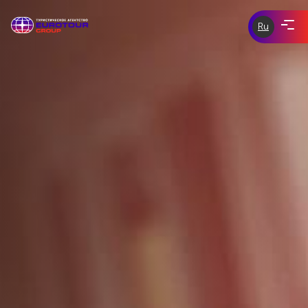
Ru
ЭКСКУРСИИ ПО ЧЕХИИ
eurotour-
group.com
tours-of-
ЭКСКУРСИИ ПО ЕВРОПЕ
prague.com
ИНДИВИДУАЛЬНЫЕ ЭКСКУРСИИ
СКИДКИ И АКЦИИ