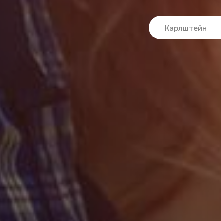
Карлштейн