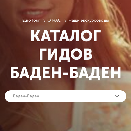
EuroTour
О НАС
Наши экскурсоводы
КАТАЛОГ
ГИДОВ
БАДЕН-БАДЕН
Баден-Баден