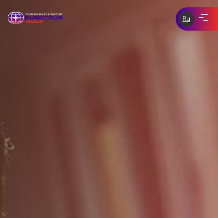
Ru
ЭКСКУРСИИ ПО ЧЕХИИ
eurotour-
group.com
tours-of-
ЭКСКУРСИИ ПО ЕВРОПЕ
prague.com
ИНДИВИДУАЛЬНЫЕ ЭКСКУРСИИ
СКИДКИ И АКЦИИ