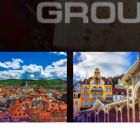
ский Крумлов
Карловы Вары