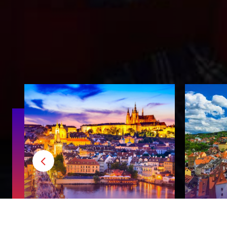
Прага
Чеш