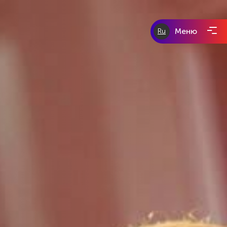
Меню
Ru
eurotour-
group.com
tours-of-
prague.com