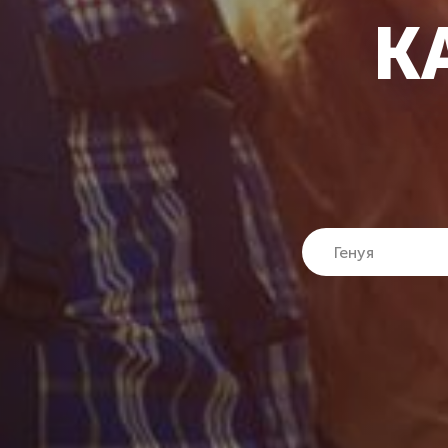
К
Генуя