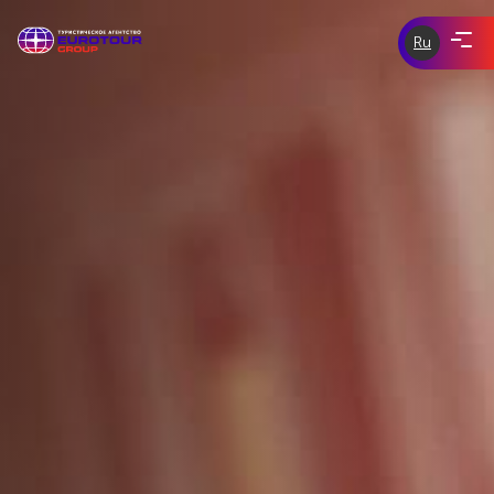
Ru
ЭКСКУРСИИ ПО ЧЕХИИ
eurotour-
group.com
tours-of-
ЭКСКУРСИИ ПО ЕВРОПЕ
prague.com
ИНДИВИДУАЛЬНЫЕ ЭКСКУРСИИ
СКИДКИ И АКЦИИ