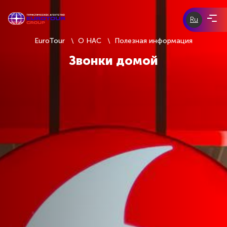
Ru
ЭКСКУРСИИ ПО ЧЕХИИ
EuroTour
О НАС
Полезная информация
eurotour-
Звонки домой
group.com
tours-of-
ЭКСКУРСИИ ПО ЕВРОПЕ
prague.com
ИНДИВИДУАЛЬНЫЕ ЭКСКУРСИИ
СКИДКИ И АКЦИИ