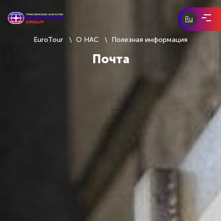
Ru
ЭКСКУРСИИ ПО ЧЕХИИ
EuroTour
О НАС
Полезная информация
eurotour-
Почта
group.com
tours-of-
ЭКСКУРСИИ ПО ЕВРОПЕ
prague.com
ИНДИВИДУАЛЬНЫЕ ЭКСКУРСИИ
СКИДКИ И АКЦИИ