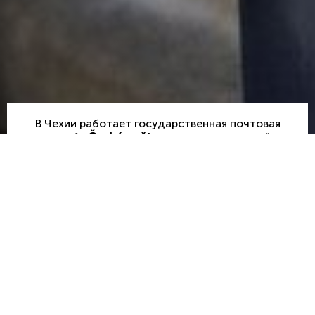
В Чехии работает государственная почтовая
служба
Česká pošta
, отделения которой
расположены по всей стране. Здесь можно
отправить письма, открытки, посылки, приобрести
почтовые марки, а также воспользоваться рядом
других почтовых и финансовых услуг. Большинство
отделений открыто в будние дни, а некоторые
работают и по субботам.
Помимо государственной почты, в Чехии доступны
услуги международных курьерских компаний и
современных служб доставки. Для отправлений
между Чехией и Украиной можно воспользоваться
отделениями
Nova Post (
Новая почта )
, которые
работают в Праге и других крупных городах. Перед