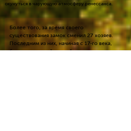
окунуться в чарующую атмосферу ренессанса.
Более того, за время своего
существования замок сменил 27 хозяев.
Последним из них, начиная с 17-го века,
был влиятельный княжий род
Шварценбергов. После Второй мировой
войны замок национализировали. Перейдя
в собственность государства, он стал
общедоступным музеем, которым
остается до нынешнего времени.