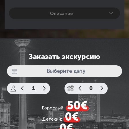
Описание
Южная Чехия – край неповторимой красоты. Он
славится своими средневековыми городами и
покоряет таинственными,
романтическими замками. Не оставляет
равнодушным ни одного посетившего его
туриста. Экскурсия в один из красивейших
Заказать экскурсию
замков Чехии - Глубока над Влтавой, который
славится изяществом своих интерьеров эпохи
Возрождения, станет для Вас настоящим
открытием. А маленький городок Чешский
Крумлов
,
напоминающий застывшую каменную
сказку, раскинется как драгоценная жемчужина в
долине на истоках Влтавы, окруженной
массивом Бланского леса.
одним из наиболее
50€
выдающихся туристических объектов Центральной
Взрослый:
Европы. А с 1992 года этот город включен в перечень
0€
всемирного наследия ЮНЕСКО.
Детский:
0€