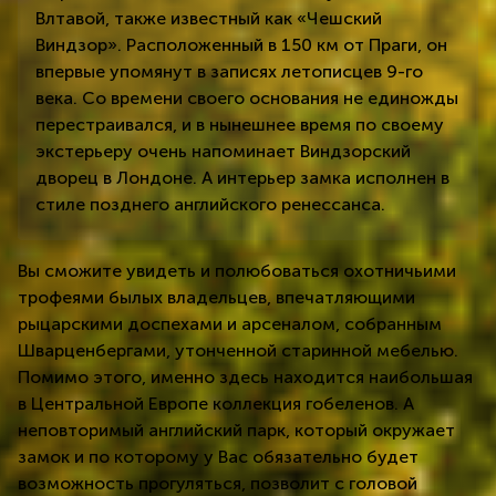
Влтавой, также известный как «Чешский
Виндзор». Расположенный в 150 км от Праги, он
впервые упомянут в записях летописцев 9-го
века. Со времени своего основания не единожды
перестраивался, и в нынешнее время по своему
экстерьеру очень напоминает Виндзорский
дворец в Лондоне. А интерьер замка исполнен в
стиле позднего английского ренессанса.
Вы
сможите увидеть
и
полюбоваться охотничьими
трофеями былых владельцев, впечатляющими
рыцарскими доспехами и арсеналом, собранным
Шварценбергами, утонченной старинной мебелью.
Помимо этого, именно здесь находится наибольшая
в Центральной Европе коллекция гобеленов. А
неповторимый английский парк, который окружает
замок и по которому у Вас обязательно будет
возможность прогуляться, позволит с головой