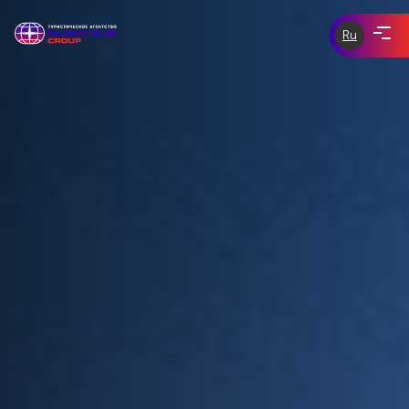
Ru
ЭКСКУРСИИ ПО ЧЕХИИ
eurotour-
group.com
tours-of-
ЭКСКУРСИИ ПО ЕВРОПЕ
prague.com
ИНДИВИДУАЛЬНЫЕ ЭКСКУРСИИ
СКИДКИ И АКЦИИ