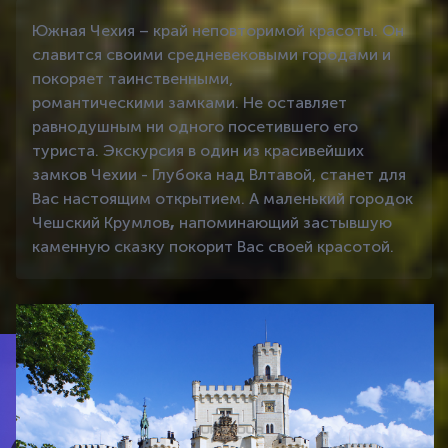
Южная Чехия – край неповторимой красоты. Он
славится своими средневековыми городами и
покоряет таинственными,
романтическими замками. Не оставляет
равнодушным ни одного посетившего его
туриста. Экскурсия в один из красивейших
замков Чехии - Глубока над Влтавой, станет для
Вас настоящим открытием. А маленький городок
Чешский Крумлов
,
напоминающий застывшую
каменную сказку покорит Вас своей красотой.