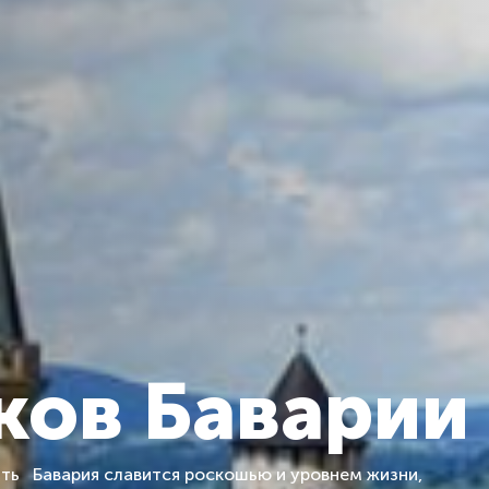
ков Баварии
ить Бавария славится роскошью и уровнем жизни,