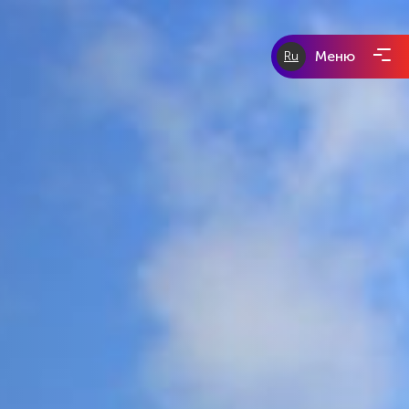
Меню
Ru
eurotour-
group.com
tours-of-
prague.com